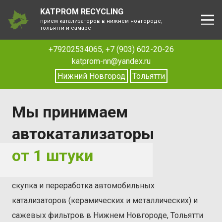
KATPROM RECYCLING
прием катализаторов в нижнем новгороде,
тольятти и самаре
+79202534065
,
+7 (903) 602-20-26
katprom-nn@yandex.ru
Нижний Новгород
Тольятти
Мы принимаем
автокатализаторы
от 1 штуки
скупка и переработка автомобильных
катализаторов (керамических и металлических) и
сажевых фильтров в Нижнем Новгороде, Тольятти