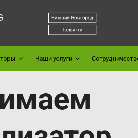
G
Нижний Новгород
Тольятти
аторы
Наши услуги
Сотрудничеств
нимаем
ализатор